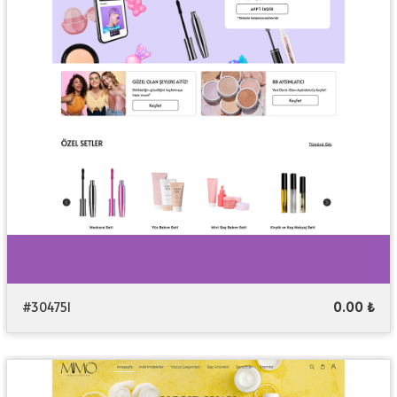
#304751
0.00 ₺