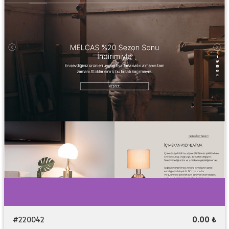
#220042
0.00 ₺