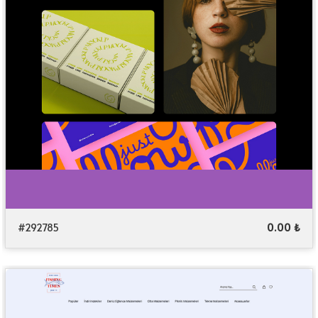
#292785
0.00 ₺