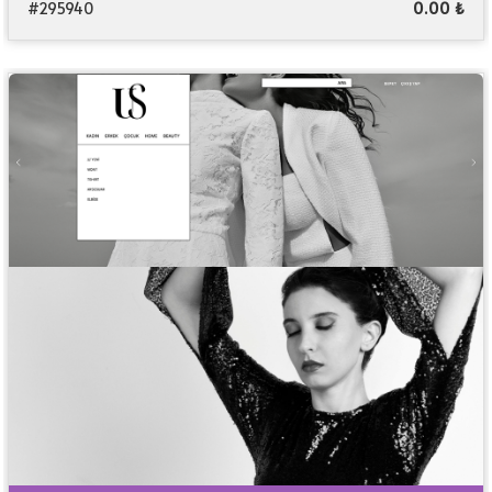
#295940
0.00 ₺