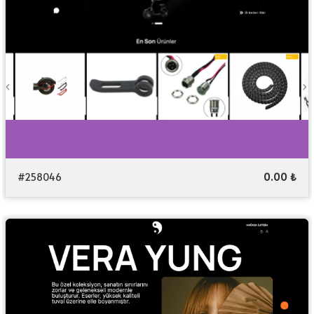
#258046
0.00 ₺