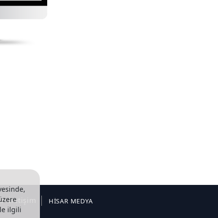
vesinde,
 üzere
u
İletişim
HİSAR MEDYA
e ilgili